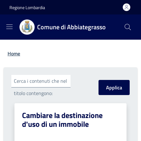
Salta al contenuto principale
Skip to footer content
Regione Lombardia
Comune di Abbiategrasso
Briciole di pane
Home
Cerca i contenuti che nel
titolo contengono:
Cambiare la destinazione
d'uso di un immobile