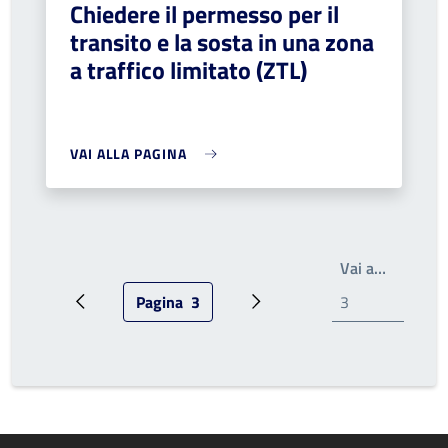
Chiedere il permesso per il
transito e la sosta in una zona
a traffico limitato (ZTL)
VAI ALLA PAGINA
Write th
Vai a…
Pagina
3
Pagina precedente
Pagina attuale
Pagina successiva