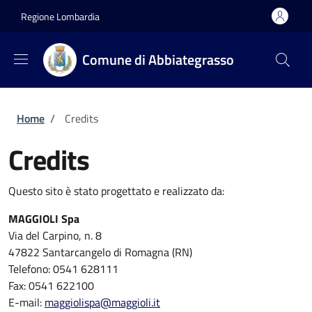
Salta al contenuto principale
Skip to footer content
Regione Lombardia
Comune di Abbiategrasso
Briciole di pane
Home
/
Credits
Credits
Questo sito è stato progettato e realizzato da:
MAGGIOLI Spa
Via del Carpino, n. 8
47822 Santarcangelo di Romagna (RN)
Telefono: 0541 628111
Fax: 0541 622100
E-mail:
maggiolispa@maggioli.it