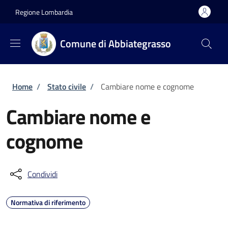
Salta al contenuto principale
Skip to footer content
Regione Lombardia
Comune di Abbiategrasso
Briciole di pane
Home
/
Stato civile
/
Cambiare nome e cognome
Cambiare nome e
cognome
Condividi
Normativa di riferimento