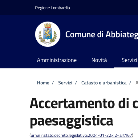
Salta al contenuto principale
Skip to footer content
Regione Lombardia
Comune di Abbiate
Amministrazione
Novità
Servizi
Briciole di pane
Home
/
Servizi
/
Catasto e urbanistica
/
A
Accertamento di c
paesaggistica
(
urn:nir:stato:decreto.legislativo:2004-01-22;42~art167
)