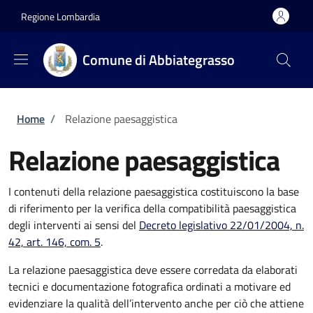
Salta al contenuto principale
Skip to footer content
Regione Lombardia
Comune di Abbiategrasso
Briciole di pane
Home
/
Relazione paesaggistica
Relazione paesaggistica
I contenuti della relazione paesaggistica costituiscono la base
di riferimento per la verifica della compatibilità paesaggistica
degli interventi ai sensi del
Decreto
legislativo 22/01/2004, n.
42, art. 146, com. 5
.
La relazione paesaggistica deve essere corredata da elaborati
tecnici e documentazione fotografica ordinati a motivare ed
evidenziare la qualità dell’intervento anche per ciò che attiene