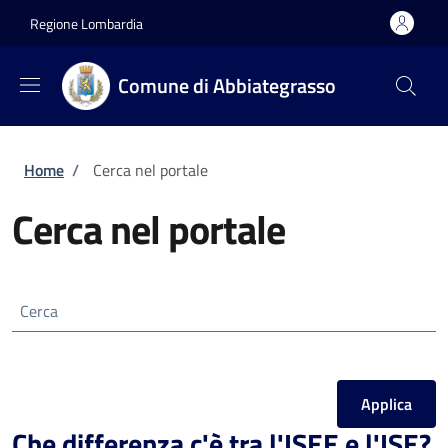
Salta al contenuto principale
Skip to footer content
Regione Lombardia
Comune di Abbiategrasso
Briciole di pane
Home
/
Cerca nel portale
Cerca nel portale
Cerca
Che differenza c'è tra l'ISEE e l'ISE?