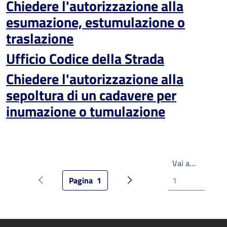
Chiedere l'autorizzazione alla
esumazione, estumulazione o
traslazione
Ufficio Codice della Strada
Chiedere l'autorizzazione alla
sepoltura di un cadavere per
inumazione o tumulazione
Write th
Vai a…
Pagina
1
Pagina precedente
Pagina attuale
Pagina successiva