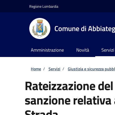
Salta al contenuto principale
Skip to footer content
Regione Lombardia
Comune di Abbiate
Amministrazione
Novità
Servizi
Briciole di pane
Home
/
Servizi
/
Giustizia e sicurezza pubbl
Rateizzazione de
sanzione relativa 
Strada