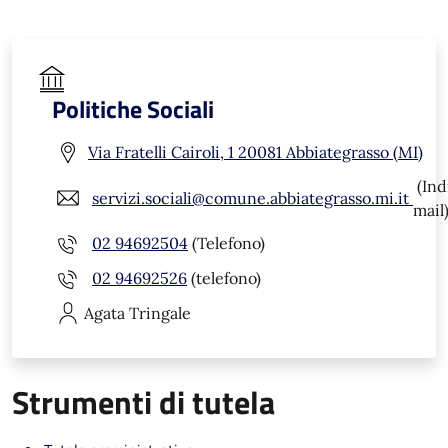
Politiche Sociali
Via Fratelli Cairoli, 1 20081 Abbiategrasso (MI)
(Ind
servizi.sociali@comune.abbiategrasso.mi.it
mail
02 94692504
(Telefono)
02 94692526
(telefono)
Agata
Tringale
Strumenti di tutela