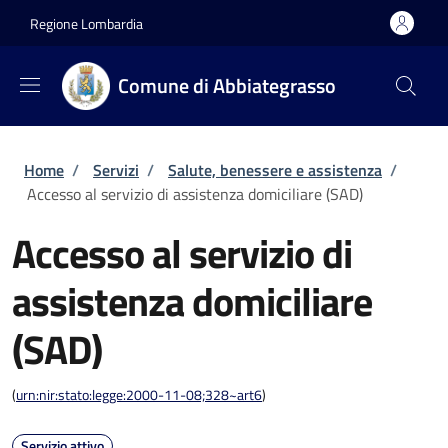
Salta al contenuto principale
Skip to footer content
Regione Lombardia
Comune di Abbiategrasso
Briciole di pane
Home
/
Servizi
/
Salute, benessere e assistenza
/
Accesso al servizio di assistenza domiciliare (SAD)
Accesso al servizio di
assistenza domiciliare
(SAD)
(
urn:nir:stato:legge:2000-11-08;328~art6
)
Servizio attivo