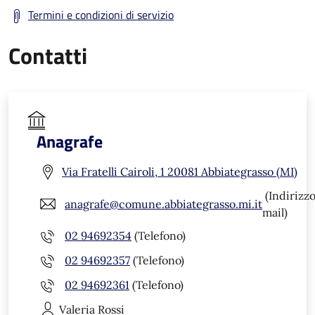
Termini e condizioni di servizio
Contatti
Anagrafe
Via Fratelli Cairoli, 1 20081 Abbiategrasso (MI)
(Indirizz
anagrafe@comune.abbiategrasso.mi.it
mail)
02 94692354
(Telefono)
02 94692357
(Telefono)
02 94692361
(Telefono)
Valeria
Rossi