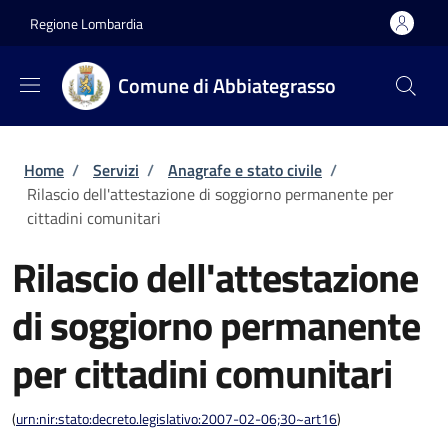
Salta al contenuto principale
Skip to footer content
Regione Lombardia
Comune di Abbiategrasso
Briciole di pane
Home
/
Servizi
/
Anagrafe e stato civile
/
Rilascio dell'attestazione di soggiorno permanente per
cittadini comunitari
Rilascio dell'attestazione
di soggiorno permanente
per cittadini comunitari
(
urn:nir:stato:decreto.legislativo:2007-02-06;30~art16
)