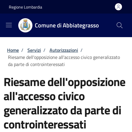
Salta al contenuto principale
Skip to footer content
Regione Lombardia
Comune di Abbiategrasso
Briciole di pane
Home
/
Servizi
/
Autorizzazioni
/
Riesame dell'opposizione all'accesso civico generalizzato
da parte di controinteressati
Riesame dell'opposizione
all'accesso civico
generalizzato da parte di
controinteressati