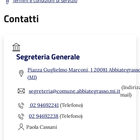
Termini e condizioni di servizio
Contatti
Segreteria Generale
Piazza Guglielmo Marconi, 1 20081 Abbiategrass
(MI)
(Indiriz
segreteria@comune.abbiategrasso.mi.it
mail)
02 94692241
(Telefono)
02 94692238
(Telefono)
Paola
Cassani