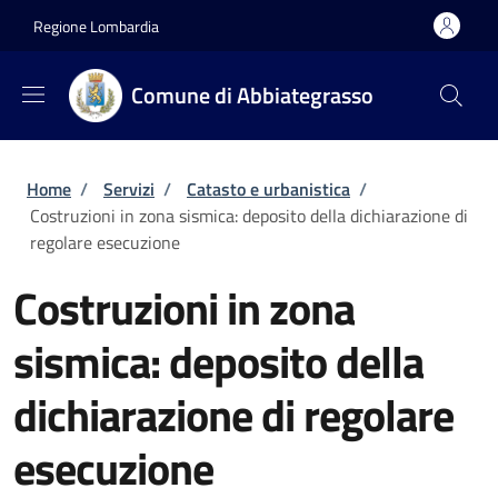
Salta al contenuto principale
Skip to footer content
Regione Lombardia
Comune di Abbiategrasso
Briciole di pane
Home
/
Servizi
/
Catasto e urbanistica
/
Costruzioni in zona sismica: deposito della dichiarazione di
regolare esecuzione
Costruzioni in zona
sismica: deposito della
dichiarazione di regolare
esecuzione