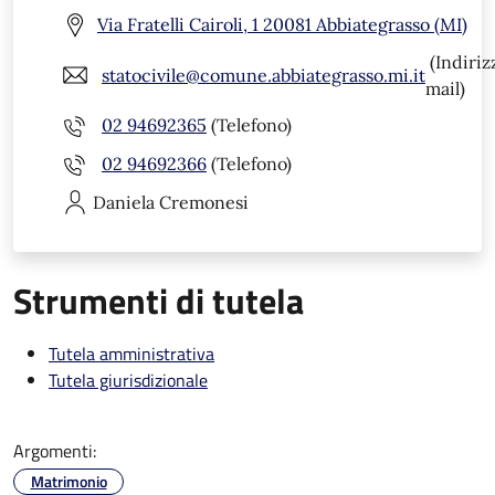
Via Fratelli Cairoli, 1 20081 Abbiategrasso (MI)
(Indiriz
statocivile@comune.abbiategrasso.mi.it
mail)
02 94692365
(Telefono)
02 94692366
(Telefono)
Daniela
Cremonesi
Strumenti di tutela
Tutela amministrativa
Tutela giurisdizionale
Argomenti:
Matrimonio