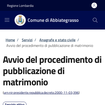
Salta al contenuto principale
Skip to footer content
Regione Lombardia
Comune di Abbiategrasso
Briciole di pane
Home
/
Servizi
/
Anagrafe e stato civile
/
Avvio del procedimento di pubblicazione di matrimonio
Avvio del procedimento di
pubblicazione di
matrimonio
(
urn:nir:presidente.repubblica:decreto:2000-11-03;396
)
Servizio attivo