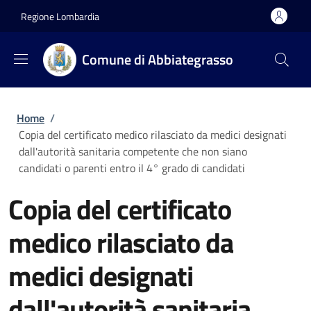
Salta al contenuto principale
Skip to footer content
Regione Lombardia
Comune di Abbiategrasso
Briciole di pane
Home
/
Copia del certificato medico rilasciato da medici designati
dall'autorità sanitaria competente che non siano
candidati o parenti entro il 4° grado di candidati
Copia del certificato
medico rilasciato da
medici designati
dall'autorità sanitaria