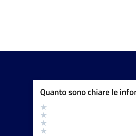
Quanto sono chiare le info
Valutazione
Valuta 5 stelle su 5
Valuta 4 stelle su 5
Valuta 3 stelle su 5
Valuta 2 stelle su 5