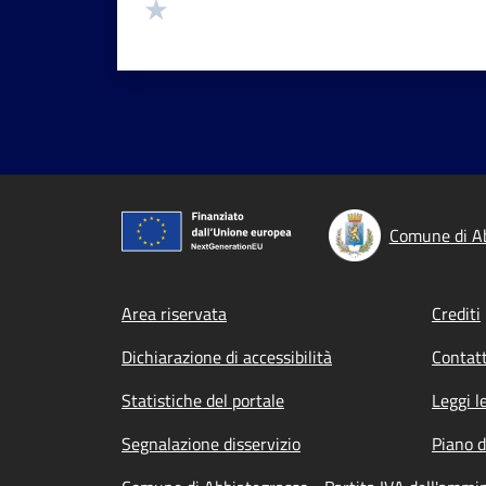
Valuta 1 stelle su 5
Comune di A
Footer menu
Area riservata
Crediti
Dichiarazione di accessibilità
Contatt
Statistiche del portale
Leggi l
Segnalazione disservizio
Piano d