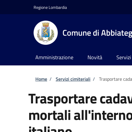
Salta al contenuto principale
Skip to footer content
Regione Lombardia
Comune di Abbiate
Amministrazione
Novità
Servizi
Briciole di pane
Home
/
Servizi cimiteriali
/
Trasportare cadav
Trasportare cadave
mortali all'interno
italiano