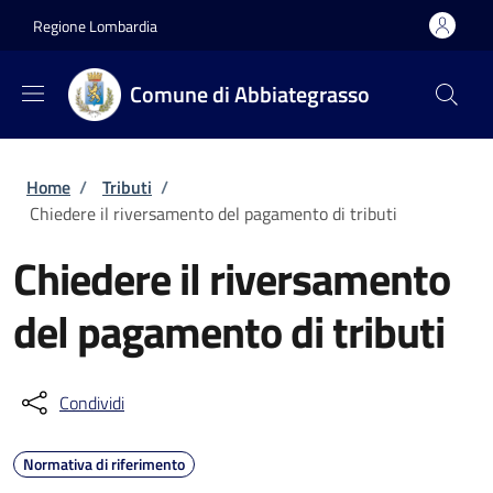
Salta al contenuto principale
Skip to footer content
Regione Lombardia
Comune di Abbiategrasso
Briciole di pane
Home
/
Tributi
/
Chiedere il riversamento del pagamento di tributi
Chiedere il riversamento
del pagamento di tributi
Condividi
Normativa di riferimento