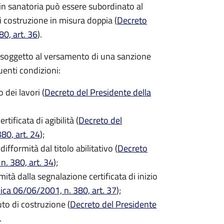
re in sanatoria può essere subordinato al
i costruzione in misura doppia (
Decreto
0, art. 36
).
ece soggetto al versamento di una sanzione
uenti condizioni:
dei lavori (
Decreto del Presidente della
ificata di agibilità (
Decreto del
80, art. 24
);
difformità dal titolo abilitativo (
Decreto
n. 380, art. 34
);
mità dalla segnalazione certificata di inizio
ica 06/06/2001, n. 380, art. 37
);
to di costruzione (
Decreto del Presidente
.