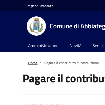
Salta al contenuto principale
Skip to footer content
Regione Lombardia
Comune di Abbiate
Amministrazione
Novità
Servizi
Briciole di pane
Home
/
Pagare il contributo di costruzione
Pagare il contribu