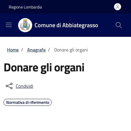
Salta al contenuto principale
Skip to footer content
Regione Lombardia
Comune di Abbiategrasso
Briciole di pane
Home
/
Anagrafe
/
Donare gli organi
Donare gli organi
Condividi
Normativa di riferimento