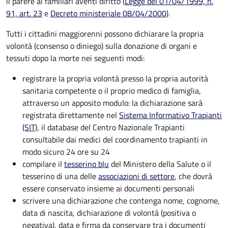
il parere
ai familiari aventi diritto (
Legge del 01/04/1999, n.
91, art. 23
e
Decreto ministeriale 08/04/2000
).
Tutti i cittadini maggiorenni possono dichiarare la propria
volontà (consenso o diniego) sulla donazione di organi e
tessuti dopo la morte nei seguenti modi:
registrare la propria volontà presso la propria autorità
sanitaria competente o il proprio medico di famiglia,
attraverso un apposito modulo: la dichiarazione sarà
registrata direttamente nel
Sistema Informativo Trapianti
(SIT)
, il database del Centro Nazionale Trapianti
consultabile dai medici del coordinamento trapianti in
modo sicuro 24 ore su 24
compilare il
tesserino blu
del Ministero della Salute o il
tesserino di una delle
associazioni di settore
, che dovrà
essere conservato insieme ai documenti personali
scrivere una dichiarazione che contenga nome, cognome,
data di nascita, dichiarazione di volontà (positiva o
negativa), data e firma da conservare tra i documenti