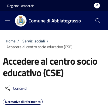
Salta al contenuto principale
Skip to footer content
Regione Lombardia
Comune di Abbiategrasso
Briciole di pane
Home
/
Servizi sociali
/
Accedere al centro socio educativo (CSE)
Accedere al centro socio
educativo (CSE)
Condividi
Normativa di riferimento