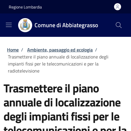
Salta al contenuto principale
Skip to footer content
Regione Lombardia
Comune di Abbiategrasso
Briciole di pane
Home
/
Ambiente, paesaggio ed ecologia
/
Trasmettere il piano annuale di localizzazione degli
impianti fissi per le telecomunicazioni e per la
radiotelevisione
Trasmettere il piano
annuale di localizzazione
degli impianti fissi per le
telecomunicazioni e per la