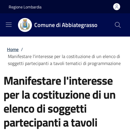
Salta al contenuto principale
Skip to footer content
Regione Lombardia
Comune di Abbiategrasso
Briciole di pane
Home
/
Manifestare l'interesse per la costituzione di un elenco di
soggetti partecipanti a tavoli tematici di programmazione
Manifestare l'interesse
per la costituzione di un
elenco di soggetti
partecipanti a tavoli