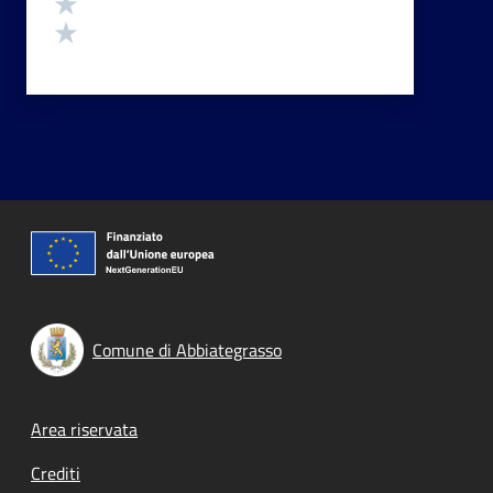
Valuta 2 stelle su 5
Valuta 1 stelle su 5
Comune di Abbiategrasso
Footer menu
Area riservata
Crediti