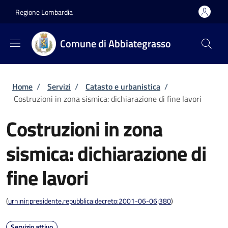
Salta al contenuto principale
Skip to footer content
Regione Lombardia
Comune di Abbiategrasso
Briciole di pane
Home
/
Servizi
/
Catasto e urbanistica
/
Costruzioni in zona sismica: dichiarazione di fine lavori
Costruzioni in zona
sismica: dichiarazione di
fine lavori
(
urn:nir:presidente.repubblica:decreto:2001-06-06;380
)
Servizio attivo